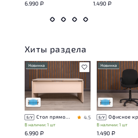
6.990
1.490
Р
Р
Хиты раздела
Новинка
Новинка
В избранное
Состояние товара
Состояние товара
приближено к новому, могут
приближено к новом
присутствовать
присутствовать
незначительные следы
незначительные сле
эксплуатации
эксплуатации
Низкая степень износа
Низкая степень из
Стол прямоугольный Accord ДСП Дуб Россия
4.5
Б/У
Б/У
В наличии: 1 шт
В наличии: 1 шт
6.990
1.490
Р
Р