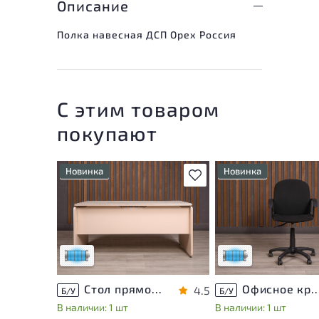
Описание
Полка навесная ДСП Орех Россия
С этим товаром
покупают
Новинка
Новинка
В избранное
Состояние товара
Состояние товара
приближено к новому, могут
приближено к новому,
присутствовать
присутствовать
незначительные следы
незначительные след
эксплуатации
эксплуатации
Низкая степень износа
Низкая степень изно
Стол прямоугольный Accord ДСП Дуб Россия
Офисное кресло Ткань Чёрны
4.5
Б/У
Б/У
В наличии: 1 шт
В наличии: 1 шт