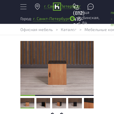
г. Санкт-Петербург
+7
улица
(812)
п
Кубинская,
416-
-
Город:
г. Санкт-Петербург
д. 84
96-
п
Офисная мебель
>
Каталог
>
Мебельные ком
99