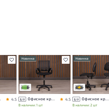
Новинка
Новинка
В избранное
В избранное
У товара присутствуют
Степень износа находи
 могут
незначительные следы
стадии проверки. Вы м
эксплуатации, не влияющие
уточнить дополнитель
ы
на удобство его
информацию у сотруд
использования
магазина
са
Низкая степень износа
В обработке
й Россия
Офисное кресло Ткань Чёрный Россия
Офисное кресло Ткань Чёрный Россия
4.5
4.5
Б/У
Б/У
В наличии: 1 шт
В наличии: 2 шт