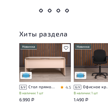
Хиты раздела
Новинка
Новинка
В избранное
Состояние товара
Состояние товара
приближено к новому, могут
приближено к новому
присутствовать
присутствовать
незначительные следы
незначительные след
эксплуатации
эксплуатации
Низкая степень износа
Низкая степень изн
Стол прямоугольный Accord ДСП Дуб Россия
Офисное кресло Т
4.5
Б/У
Б/У
В наличии: 1 шт
В наличии: 1 шт
6.990
1.490
Р
Р