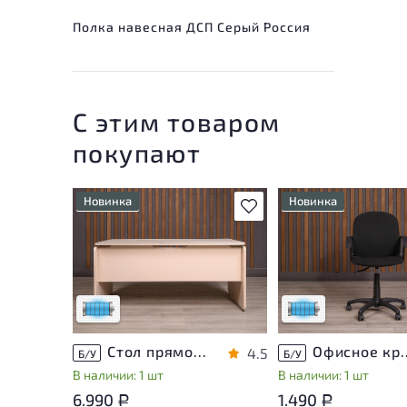
Полка навесная ДСП Серый Россия
С этим товаром
покупают
Новинка
Новинка
В избранное
Состояние товара
Состояние товара
приближено к новому, могут
приближено к новому
присутствовать
присутствовать
незначительные следы
незначительные след
эксплуатации
эксплуатации
Низкая степень износа
Низкая степень изн
Стол прямоугольный Accord ДСП Дуб Россия
Офисное кресло Т
4.5
Б/У
Б/У
В наличии: 1 шт
В наличии: 1 шт
6.990
1.490
Р
Р