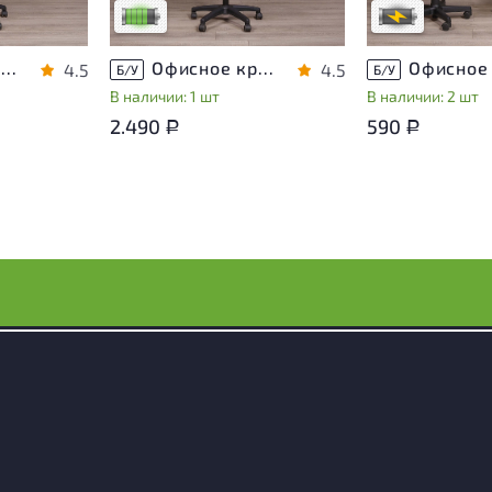
носа
Низкая степень износа
В обработке
Офисное кресло Ткань Чёрный Россия
Офисное кресло Ткань Чёрный Россия
4.5
4.5
Б/У
Б/У
В наличии: 1 шт
В наличии: 2 шт
2.490
590
Р
Р