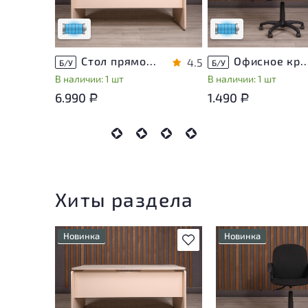
эксплуатации
эксплуатации
Низкая степень износа
Низкая степень изно
Стол прямоугольный Accord ДСП Дуб Россия
Офисное кресло Ткань Чёрны
4.5
Б/У
Б/У
В наличии: 1 шт
В наличии: 1 шт
6.990
1.490
Р
Р
Хиты раздела
Новинка
Новинка
В избранное
Состояние товара
Состояние товара
приближено к новому, могут
приближено к новом
присутствовать
присутствовать
незначительные следы
незначительные сле
эксплуатации
эксплуатации