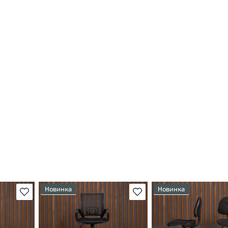
Новинка
Новинка
В избранное
В избранное
У товара присутствуют
Степень износа находи
 могут
незначительные следы
стадии проверки. Вы м
эксплуатации, не влияющие
уточнить дополнитель
ы
на удобство его
информацию у сотруд