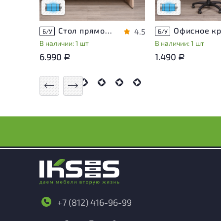
Низкая степень износа
Низкая степень из
Стол прямоугольный Accord ДСП Дуб Россия
4.5
Б/У
Б/У
В наличии: 1 шт
В наличии: 1 шт
6.990
1.490
Р
Р
+7 (812) 416-96-99