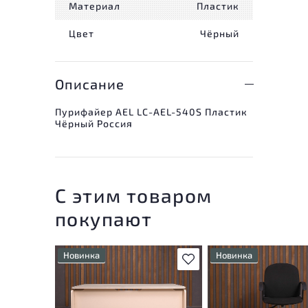
Материал
Пластик
Цвет
Чёрный
Описание
Пурифайер AEL LC-AEL-540S Пластик
Чёрный Россия
С этим товаром
покупают
Новинка
Новинка
В избранное
Состояние товара
Состояние товара
приближено к новому, могут
приближено к новому,
присутствовать
присутствовать
незначительные следы
незначительные след