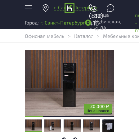
г. Санкт-Петербург
+7
улица
(812)
п
Кубинская,
416-
-
Город:
г. Санкт-Петербург
д. 84
96-
п
Офисная мебель
>
Каталог
>
Мебельные ком
99
20.000
Р
Цена нового