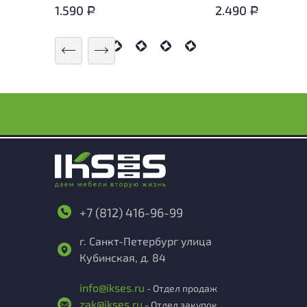
1.590
2.490
Р
Р
+7 (812) 416-96-99
г. Санкт-Петербург улица
Кубинская, д. 84
info@ikses.ru
- Отдел продаж
zak@ikses.ru
- Отдел закупок