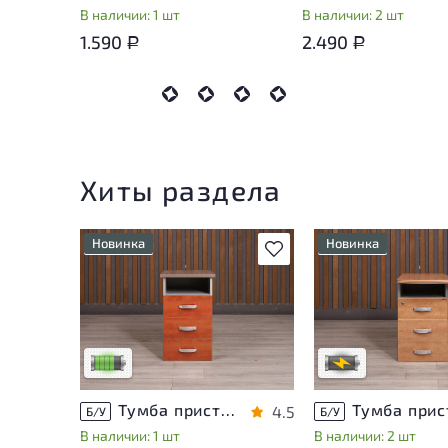
В наличии: 1 шт
В наличии: 2 шт
1.590
2.490
Р
Р
Хиты раздела
Новинка
Новинка
В избранное
У товара присутствуют
Степень износа нах
незначительные следы
стадии проверки. В
эксплуатации, не влияющие
уточнить дополнит
на удобство его
информацию у сотр
использования
магазина
Низкая степень износа
В обработке
Тумба приставная Berlin ДСП Орех Россия
4.5
Б/У
Б/У
В наличии: 1 шт
В наличии: 2 шт