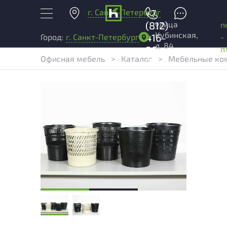
г. Санкт-Петербург
+7
улица
(812)
п
Кубинская,
416-
-
Город:
г. Санкт-Петербург
д. 84
96-
п
Офисная мебель
>
Каталог
>
Мебельные ком
99