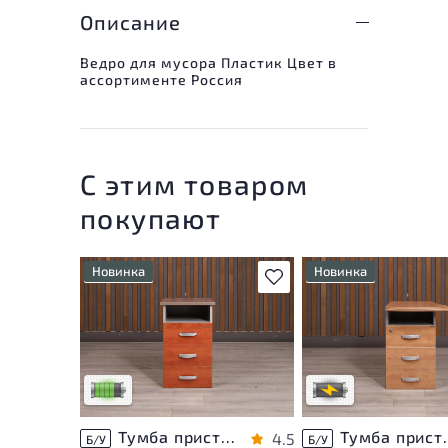
Описание
Ведро для мусора Пластик Цвет в
ассортименте Россия
С этим товаром
покупают
Новинка
Новинка
В избранное
У товара присутствуют
Степень износа наход
незначительные следы
стадии проверки. Вы 
эксплуатации, не влияющие
уточнить дополнител
на удобство его
информацию у сотруд
использования
магазина
Низкая степень износа
В обработке
Тумба приставная Berlin ДСП Орех Россия
Тумба приставн
4.5
Б/У
Б/У