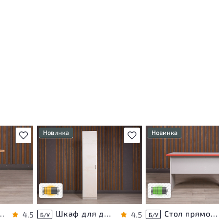
Новинка
Новинка
В избранное
В избранное
ится на
Товар может иметь
У товара присутствуют
можете
незначительные повреждения
незначительные следы
ьную
и/или следы эксплуатации, не
эксплуатации, не вли
ников
влияющие на удобство его
на удобство его
использования
использования
Удовлетворительный износ
Низкая степень изно
ая Berlin ДСП Ольха Россия
Шкаф для документов ДСП Белый Россия
Стол прямоугольный ДСП Серый Россия
4.5
4.5
Б/У
Б/У