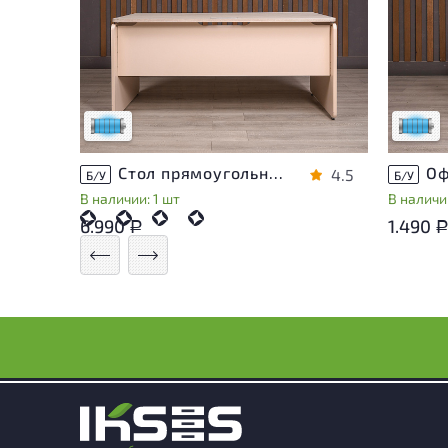
Состояние товара приближено к новому,
Состоя
могут присутствовать незначительные
могут 
следы эксплуатации
следы 
Низкая степень износа
Низкая 
Стол прямоугольный Accord ДСП Дуб Россия
4.5
Б/У
Б/У
В наличии: 1 шт
В наличии
6.990
1.490
Р