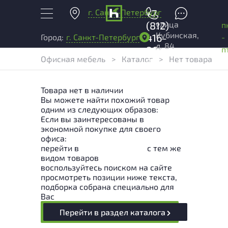
г. Санкт-Петербург
+7
улица
(812)
п
Кубинская,
416-
-
Город:
г. Санкт-Петербург
д. 84
96-
п
Офисная мебель
>
Каталог
>
Нет товара
99
Товара нет в наличии
Вы можете найти похожий товар
одним из следующих образов:
Если вы заинтересованы в
экономной покупке для своего
офиса:
перейти в
Раздел каталога
с тем же
видом товаров
воспользуйтесь поиском на сайте
просмотреть позиции ниже текста,
подборка собрана специально для
Вас
Перейти в раздел каталога