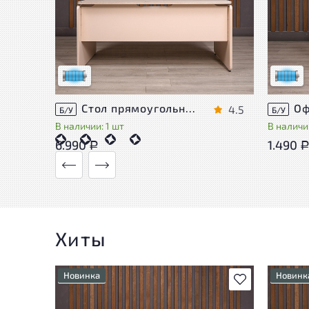
Состояние товара приближено к новому,
Состоя
могут присутствовать незначительные
могут 
следы эксплуатации
следы 
Низкая степень износа
Низкая 
Стол прямоугольный Accord ДСП Дуб Россия
4.5
Б/У
Б/У
В наличии: 1 шт
В наличии
6.990
1.490
Р
Хиты
Новинка
Новинк
В избранное