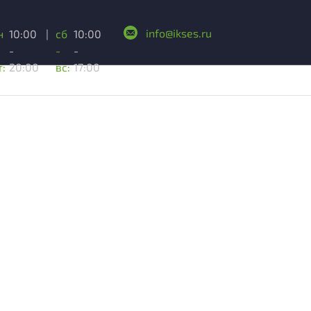
info@ikses.ru
н
10:00
|
сб
10:00
-
-
-
т:
20:00
вс:
17:00