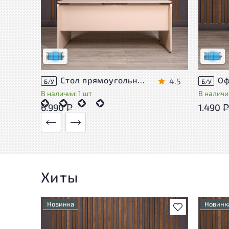
Состояние товара приближено к новому,
Состоя
могут присутствовать незначительные
могут 
следы эксплуатации
следы 
Низкая степень износа
Низкая 
Стол прямоугольный Accord ДСП Дуб Россия
4.5
Б/У
Б/У
В наличии: 1 шт
В наличии
6.990
1.490
Р
Хиты
Новинка
Новинк
В избранное