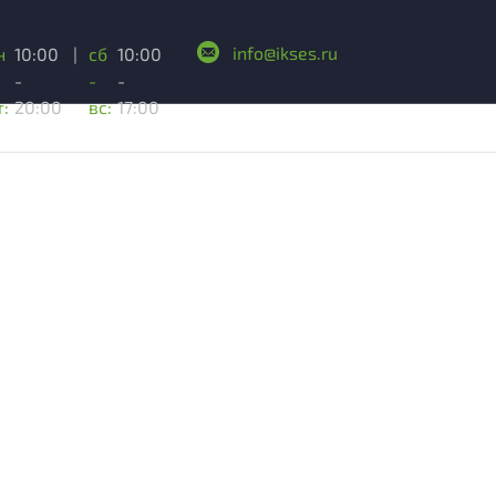
info@ikses.ru
н
10:00
|
сб
10:00
-
-
-
т:
20:00
вс:
17:00