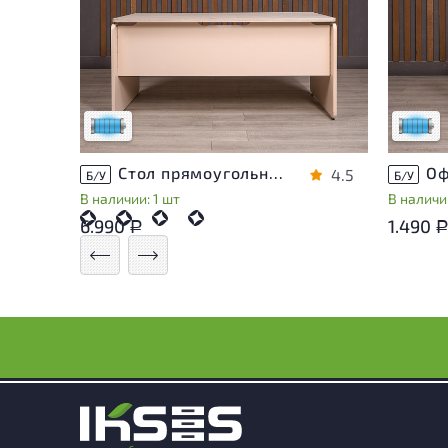
Состояние товара приближено к новому,
Состоя
могут присутствовать незначительные
могут 
следы эксплуатации
следы 
Низкая степень износа
Низкая 
Стол прямоугольный Accord ДСП Дуб Россия
4.5
Б/У
Б/У
В наличии: 1 шт
В наличии
6.990
1.490
Р