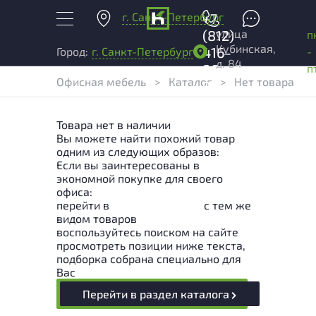
г. Санкт-Петербург
+7
улица
(812)
п
Кубинская,
416-
-
Город:
г. Санкт-Петербург
д. 84
96-
п
Офисная мебель
>
Каталог
>
Нет товара
99
Товара нет в наличии
Вы можете найти похожий товар
одним из следующих образов:
Если вы заинтересованы в
экономной покупке для своего
офиса:
перейти в
Раздел каталога
с тем же
видом товаров
воспользуйтесь поиском на сайте
просмотреть позиции ниже текста,
подборка собрана специально для
Вас
Перейти в раздел каталога