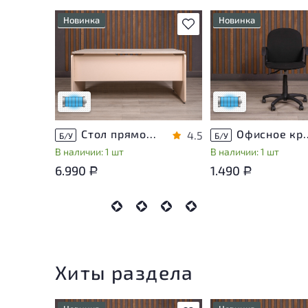
Новинка
Новинка
В избранное
Состояние товара
Состояние товара
приближено к новому, могут
приближено к новому
присутствовать
присутствовать
незначительные следы
незначительные след
эксплуатации
эксплуатации
Низкая степень износа
Низкая степень изн
Стол прямоугольный Accord ДСП Дуб Россия
Офисное кресло Т
4.5
Б/У
Б/У
В наличии: 1 шт
В наличии: 1 шт
6.990
1.490
Р
Р
Хиты раздела