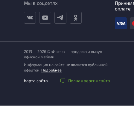
Мы в соцсетях
Приним
оплате
2013 — 2026 © «Иксэс» — продажа и выкуп
офисной мебели
Информация на сайте не является публичной
офертой.
Подробнее
Карта сайта
Полная версия сайта