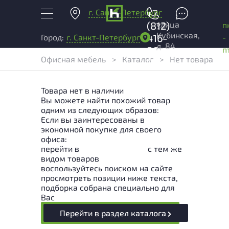
г. Санкт-Петербург
+7
улица
(812)
п
Кубинская,
416-
-
Город:
г. Санкт-Петербург
д. 84
96-
п
Офисная мебель
>
Каталог
>
Нет товара
99
Товара нет в наличии
Вы можете найти похожий товар
одним из следующих образов:
Если вы заинтересованы в
экономной покупке для своего
офиса:
перейти в
Раздел каталога
с тем же
видом товаров
воспользуйтесь поиском на сайте
просмотреть позиции ниже текста,
подборка собрана специально для
Вас
Перейти в раздел каталога