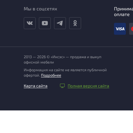
Мы в соцсетях
Приним
оплате
2013 — 2026 © «Иксэс» — продажа и выкуп
офисной мебели
Информация на сайте не является публичной
офертой.
Подробнее
Карта сайта
Полная версия сайта