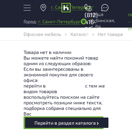
г. Санкт-Петербург
+7
улица
(812)
п
Кубинская,
416-
-
Город:
г. Санкт-Петербург
д. 84
96-
п
Офисная мебель
>
Каталог
>
Нет товара
99
Товара нет в наличии
Вы можете найти похожий товар
одним из следующих образов:
Если вы заинтересованы в
экономной покупке для своего
офиса:
перейти в
Раздел каталога
с тем же
видом товаров
воспользуйтесь поиском на сайте
просмотреть позиции ниже текста,
подборка собрана специально для
Вас
Перейти в раздел каталога