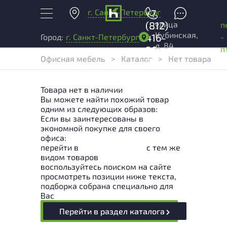
г. Санкт-Петербург
+7
улица
(812)
п
Кубинская,
416-
-
Город:
г. Санкт-Петербург
д. 84
96-
п
Офисная мебель
>
Каталог
>
Нет товара
99
Товара нет в наличии
Вы можете найти похожий товар
одним из следующих образов:
Если вы заинтересованы в
экономной покупке для своего
офиса:
перейти в
Раздел каталога
с тем же
видом товаров
воспользуйтесь поиском на сайте
просмотреть позиции ниже текста,
подборка собрана специально для
Вас
Перейти в раздел каталога