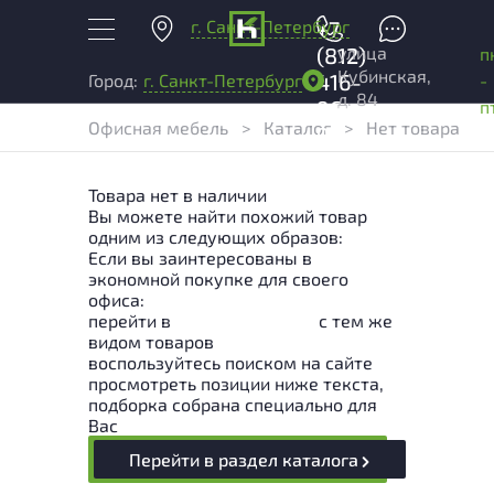
г. Санкт-Петербург
+7
улица
(812)
п
Кубинская,
416-
-
Город:
г. Санкт-Петербург
д. 84
96-
п
Офисная мебель
>
Каталог
>
Нет товара
99
Товара нет в наличии
Вы можете найти похожий товар
одним из следующих образов:
Если вы заинтересованы в
экономной покупке для своего
офиса:
перейти в
Раздел каталога
с тем же
видом товаров
воспользуйтесь поиском на сайте
просмотреть позиции ниже текста,
подборка собрана специально для
Вас
Перейти в раздел каталога