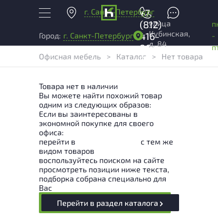
г. Санкт-Петербург
+7
улица
(812)
п
Кубинская,
416-
-
Город:
г. Санкт-Петербург
д. 84
96-
п
Офисная мебель
>
Каталог
>
Нет товара
99
Товара нет в наличии
Вы можете найти похожий товар
одним из следующих образов:
Если вы заинтересованы в
экономной покупке для своего
офиса:
перейти в
Раздел каталога
с тем же
видом товаров
воспользуйтесь поиском на сайте
просмотреть позиции ниже текста,
подборка собрана специально для
Вас
Перейти в раздел каталога