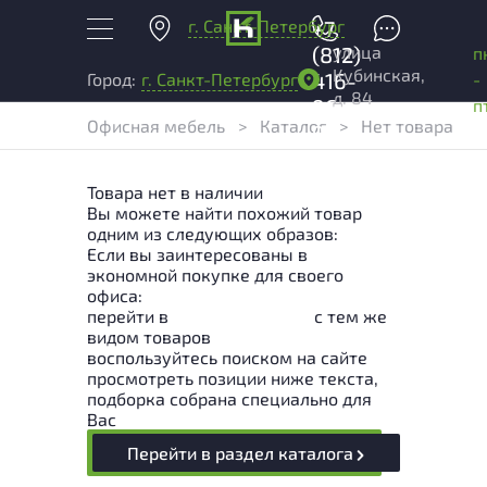
г. Санкт-Петербург
+7
улица
(812)
п
Кубинская,
416-
-
Город:
г. Санкт-Петербург
д. 84
96-
п
Офисная мебель
>
Каталог
>
Нет товара
99
Товара нет в наличии
Вы можете найти похожий товар
одним из следующих образов:
Если вы заинтересованы в
экономной покупке для своего
офиса:
перейти в
Раздел каталога
с тем же
видом товаров
воспользуйтесь поиском на сайте
просмотреть позиции ниже текста,
подборка собрана специально для
Вас
Перейти в раздел каталога