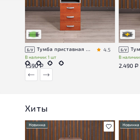
Степень 
У товара присутствуют незначительные
проверки
следы эксплуатации, не влияющие на
дополни
удобство его использования
сотрудн
Низкая степень износа
В обрабо
Тумба приставная Berlin ДСП Орех Россия
4.5
Б/У
Б/У
В наличии: 1 шт
В наличии:
1.590
2.490
Р
Р
Хиты
Новинка
Новинка
В избранное