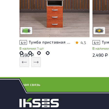
Степень 
У товара присутствуют незначительные
проверки
следы эксплуатации, не влияющие на
дополни
удобство его использования
сотрудн
Низкая степень износа
В обрабо
Тумба приставная Berlin ДСП Орех Россия
4.5
Б/У
Б/У
В наличии: 1 шт
В наличии:
1.590
2.490
Р
Р
Обратная связь