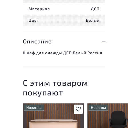
Материал
ДСП
Цвет
Белый
Описание
Шкаф для одежды ДСП Белый Россия
С этим товаром
покупают
Новинка
Новинка
В избранное
Состояние товара
Состояние товара
приближено к новому, могут
приближено к новому
присутствовать
присутствовать
незначительные следы
незначительные след