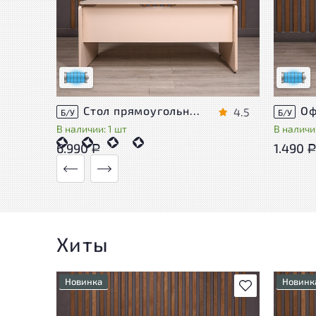
Состояние товара приближено к новому,
Состоя
могут присутствовать незначительные
могут 
следы эксплуатации
следы 
Низкая степень износа
Низкая 
Стол прямоугольный Accord ДСП Дуб Россия
4.5
Б/У
Б/У
В наличии: 1 шт
В наличии
6.990
1.490
Р
Хиты
Новинка
Новинк
В избранное