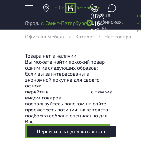
г. Санкт-Петербург
+7
улица
(812)
п
Кубинская,
416-
-
Город:
г. Санкт-Петербург
д. 84
96-
п
Офисная мебель
>
Каталог
>
Нет товара
99
Товара нет в наличии
Вы можете найти похожий товар
одним из следующих образов:
Если вы заинтересованы в
экономной покупке для своего
офиса:
перейти в
Раздел каталога
с тем же
видом товаров
воспользуйтесь поиском на сайте
просмотреть позиции ниже текста,
подборка собрана специально для
Вас
Перейти в раздел каталога