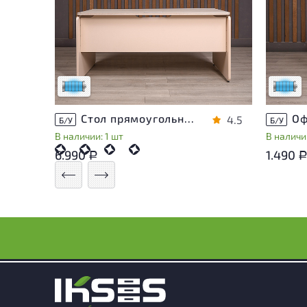
Состояние товара приближено к новому,
Состоя
могут присутствовать незначительные
могут 
следы эксплуатации
следы 
Низкая степень износа
Низкая 
Стол прямоугольный Accord ДСП Дуб Россия
4.5
Б/У
Б/У
В наличии: 1 шт
В наличии
6.990
1.490
Р