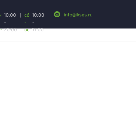
info@ikses.ru
н
10:00
|
сб
10:00
-
-
-
т:
20:00
вс:
17:00