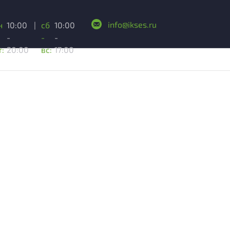
info@ikses.ru
н
10:00
|
сб
10:00
-
-
-
т:
20:00
вс:
17:00