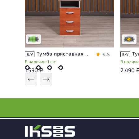
Степень
У товара присутствуют незначительные
проверк
следы эксплуатации, не влияющие на
дополн
удобство его использования
сотруд
Низкая степень износа
В обраб
Тумба приставная Berlin ДСП Орех Россия
4.5
Б/У
Б/У
В наличии: 1 шт
В наличи
1.590
2.490
Р