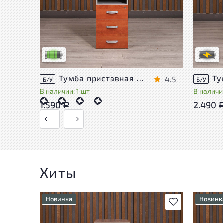
Степень
У товара присутствуют незначительные
проверк
следы эксплуатации, не влияющие на
дополн
удобство его использования
сотруд
Низкая степень износа
В обраб
Тумба приставная Berlin ДСП Орех Россия
4.5
Б/У
Б/У
В наличии: 1 шт
В наличи
1.590
2.490
Р
Хиты
Новинка
Новинк
В избранное