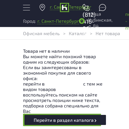
г. Санкт-Петербург
+7
улица
(812)
п
Кубинская,
416-
-
Город:
г. Санкт-Петербург
д. 84
96-
п
Офисная мебель
>
Каталог
>
Нет товара
99
Товара нет в наличии
Вы можете найти похожий товар
одним из следующих образов:
Если вы заинтересованы в
экономной покупке для своего
офиса:
перейти в
Раздел каталога
с тем же
видом товаров
воспользуйтесь поиском на сайте
просмотреть позиции ниже текста,
подборка собрана специально для
Вас
Перейти в раздел каталога