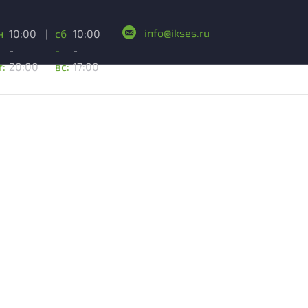
info@ikses.ru
н
10:00
|
сб
10:00
-
-
-
т:
20:00
вс:
17:00