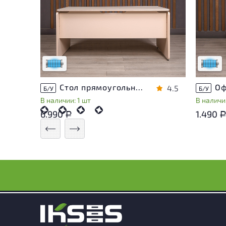
Состояние товара приближено к новому,
Состоя
могут присутствовать незначительные
могут 
следы эксплуатации
следы 
Низкая степень износа
Низкая 
Стол прямоугольный Accord ДСП Дуб Россия
4.5
Б/У
Б/У
В наличии: 1 шт
В наличии
6.990
1.490
Р