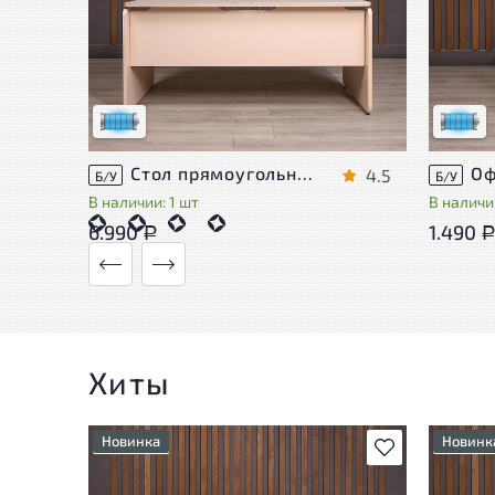
Состояние товара приближено к новому,
Состоя
могут присутствовать незначительные
могут 
следы эксплуатации
следы 
Низкая степень износа
Низкая 
Стол прямоугольный Accord ДСП Дуб Россия
4.5
Б/У
Б/У
В наличии: 1 шт
В наличии
6.990
1.490
Р
Хиты
Новинка
Новинк
В избранное