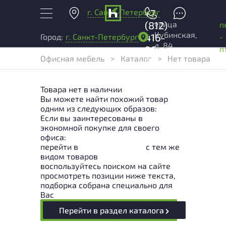
г. Санкт-Петербург
+7
улица
(812)
п
Кубинская,
416-
-
Город:
г. Санкт-Петербург
д. 84
96-
п
Офисная мебель
>
Каталог
>
Нет товара
99
Товара нет в наличии
Вы можете найти похожий товар
одним из следующих образов:
Если вы заинтересованы в
экономной покупке для своего
офиса:
перейти в
Раздел каталога
с тем же
видом товаров
воспользуйтесь поиском на сайте
просмотреть позиции ниже текста,
подборка собрана специально для
Вас
Перейти в раздел каталога