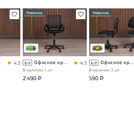
Новинка
Новинка
В избранное
В избранное
У товара присутствуют
Степень износа находи
 могут
незначительные следы
стадии проверки. Вы м
эксплуатации, не влияющие
уточнить дополнитель
ы
на удобство его
информацию у сотруд
использования
магазина
са
Низкая степень износа
В обработке
й Россия
Офисное кресло Ткань Чёрный Россия
Офисное кресло Ткань Чёрный Россия
4.5
4.5
Б/У
Б/У
В наличии: 1 шт
В наличии: 2 шт
2.490
590
Р
Р