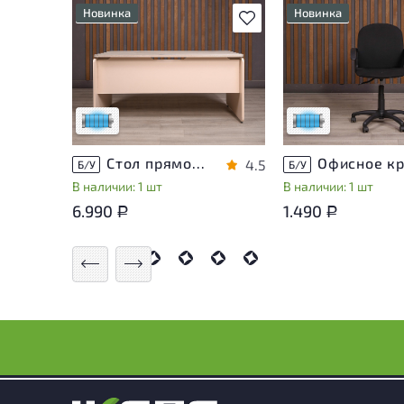
Новинка
Новинка
В избранное
Состояние товара
Состояние товара
приближено к новому, могут
приближено к новом
присутствовать
присутствовать
незначительные следы
незначительные сле
эксплуатации
эксплуатации
Низкая степень износа
Низкая степень из
Стол прямоугольный Accord ДСП Дуб Россия
4.5
Б/У
Б/У
В наличии: 1 шт
В наличии: 1 шт
6.990
1.490
Р
Р