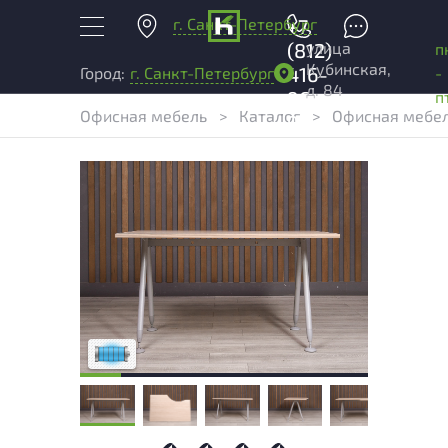
г. Санкт-Петербург
+7
улица
(812)
п
Кубинская,
416-
-
Город:
г. Санкт-Петербург
д. 84
96-
п
Офисная мебель
>
Каталог
>
Офисная мебел
99
Состояние товара приближено к новому,
могут присутствовать незначительные
следы эксплуатации
Низкая степень износа