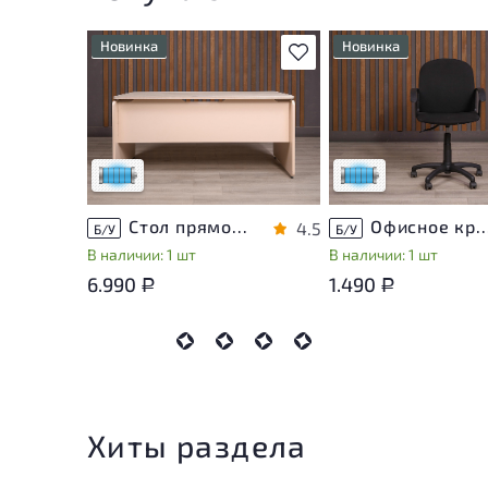
Новинка
Новинка
В избранное
Состояние товара
Состояние товара
приближено к новому, могут
приближено к новому,
присутствовать
присутствовать
незначительные следы
незначительные след
эксплуатации
эксплуатации
Низкая степень износа
Низкая степень изно
Стол прямоугольный Accord ДСП Дуб Россия
Офисное кресло Ткань Чёрны
4.5
Б/У
Б/У
В наличии: 1 шт
В наличии: 1 шт
6.990
1.490
Р
Р
Хиты раздела