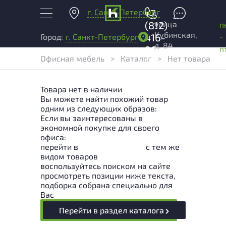
г. Санкт-Петербург
+7
улица
(812)
п
Кубинская,
416-
-
Город:
г. Санкт-Петербург
д. 84
96-
п
Офисная мебель
>
Каталог
>
Нет товара
99
Товара нет в наличии
Вы можете найти похожий товар
одним из следующих образов:
Если вы заинтересованы в
экономной покупке для своего
офиса:
перейти в
Раздел каталога
с тем же
видом товаров
воспользуйтесь поиском на сайте
просмотреть позиции ниже текста,
подборка собрана специально для
Вас
Перейти в раздел каталога