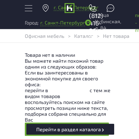
г. Санкт-Петербург
+7
улица
(812)
п
Кубинская,
416-
-
Город:
г. Санкт-Петербург
д. 84
96-
п
Офисная мебель
>
Каталог
>
Нет товара
99
Товара нет в наличии
Вы можете найти похожий товар
одним из следующих образов:
Если вы заинтересованы в
экономной покупке для своего
офиса:
перейти в
Раздел каталога
с тем же
видом товаров
воспользуйтесь поиском на сайте
просмотреть позиции ниже текста,
подборка собрана специально для
Вас
Перейти в раздел каталога