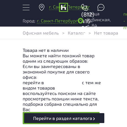
г. Санкт-Петербург
+7
улица
(812)
п
Кубинская,
416-
-
Город:
г. Санкт-Петербург
д. 84
96-
п
Офисная мебель
>
Каталог
>
Нет товара
99
Товара нет в наличии
Вы можете найти похожий товар
одним из следующих образов:
Если вы заинтересованы в
экономной покупке для своего
офиса:
перейти в
Раздел каталога
с тем же
видом товаров
воспользуйтесь поиском на сайте
просмотреть позиции ниже текста,
подборка собрана специально для
Вас
Перейти в раздел каталога