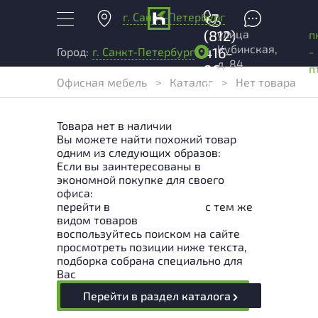
г. Санкт-Петербург
+7
улица
(812)
п
Кубинская,
416-
-
Город:
г. Санкт-Петербург
д. 84
96-
п
Офисная мебель
>
Каталог
>
Нет товара
99
Товара нет в наличии
Вы можете найти похожий товар
одним из следующих образов:
Если вы заинтересованы в
экономной покупке для своего
офиса:
перейти в
Раздел каталога
с тем же
видом товаров
воспользуйтесь поиском на сайте
просмотреть позиции ниже текста,
подборка собрана специально для
Вас
Перейти в раздел каталога