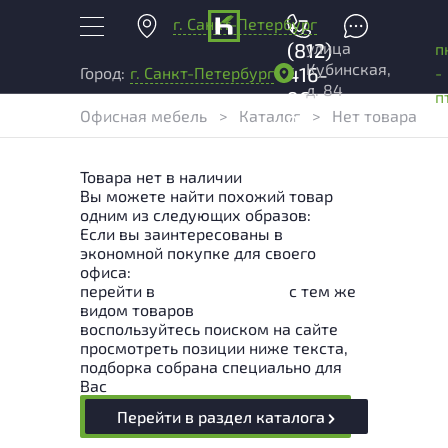
г. Санкт-Петербург
+7
улица
(812)
п
Кубинская,
416-
-
Город:
г. Санкт-Петербург
д. 84
96-
п
Офисная мебель
>
Каталог
>
Нет товара
99
Товара нет в наличии
Вы можете найти похожий товар
одним из следующих образов:
Если вы заинтересованы в
экономной покупке для своего
офиса:
перейти в
Раздел каталога
с тем же
видом товаров
воспользуйтесь поиском на сайте
просмотреть позиции ниже текста,
подборка собрана специально для
Вас
Перейти в раздел каталога