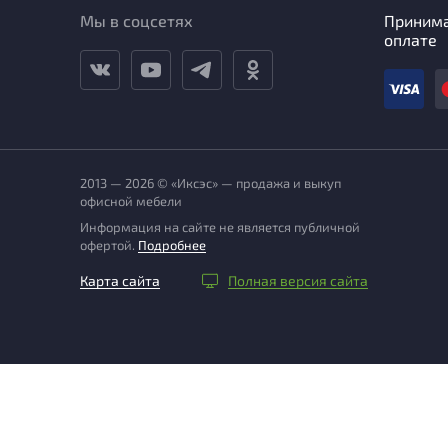
Мы в соцсетях
Приним
оплате
2013 — 2026 © «Иксэс» — продажа и выкуп
офисной мебели
Информация на сайте не является публичной
офертой.
Подробнее
Карта сайта
Полная версия сайта