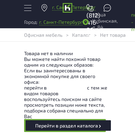
г. Санкт-Петербург
+7
улица
(812)
п
Кубинская,
416-
-
Город:
г. Санкт-Петербург
д. 84
96-
п
Офисная мебель
>
Каталог
>
Нет товара
99
Товара нет в наличии
Вы можете найти похожий товар
одним из следующих образов:
Если вы заинтересованы в
экономной покупке для своего
офиса:
перейти в
Раздел каталога
с тем же
видом товаров
воспользуйтесь поиском на сайте
просмотреть позиции ниже текста,
подборка собрана специально для
Вас
Перейти в раздел каталога