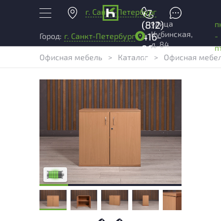
г. Санкт-Петербург
+7
улица
(812)
п
Кубинская,
416-
-
Город:
г. Санкт-Петербург
д. 84
96-
п
Офисная мебель
>
Каталог
>
Офисная мебел
99
У товара присутствуют незначительные
следы эксплуатации, не влияющие на
удобство его использования
Низкая степень износа