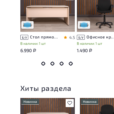
Состояние товара
Состояние товара
приближено к новому, могут
приближено к новому,
присутствовать
присутствовать
незначительные следы
незначительные след
эксплуатации
эксплуатации
Низкая степень износа
Низкая степень изно
Стол прямоугольный Accord ДСП Дуб Россия
Офисное кресло Ткань Чёрны
4.5
Б/У
Б/У
В наличии: 1 шт
В наличии: 1 шт
6.990
1.490
Р
Р
Хиты раздела
Новинка
Новинка
В избранное
Состояние товара
Состояние товара
приближено к новому, могут
приближено к новом