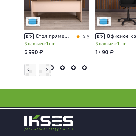
присутствовать
присутствовать
незначительные следы
незначительные сле
эксплуатации
эксплуатации
Низкая степень износа
Низкая степень из
Стол прямоугольный Accord ДСП Дуб Россия
4.5
Б/У
Б/У
В наличии: 1 шт
В наличии: 1 шт
6.990
1.490
Р
Р