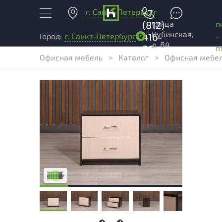
г. Санкт-Петербург
+7
улица
(812)
п
Кубинская,
416-
-
Город:
г. Санкт-Петербург
д. 84
96-
п
Офисная мебель
>
Каталог
>
Офисная мебел
99
У товара присутствуют незначительные
следы эксплуатации, не влияющие на
удобство его использования
Низкая степень износа