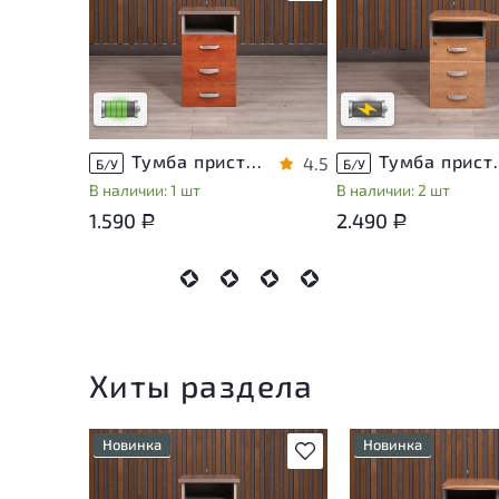
У товара присутствуют
Степень износа наход
незначительные следы
стадии проверки. Вы 
эксплуатации, не влияющие
уточнить дополнител
на удобство его
информацию у сотруд
использования
магазина
Низкая степень износа
В обработке
Тумба приставная Berlin ДСП Орех Россия
Тумба приставн
4.5
Б/У
Б/У
В наличии: 1 шт
В наличии: 2 шт
1.590
2.490
Р
Р
Хиты раздела
Новинка
Новинка
В избранное
У товара присутствуют
Степень износа нах
незначительные следы
стадии проверки. В