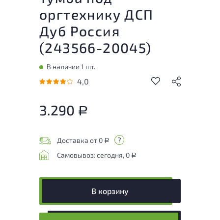
оргтехнику ДСП
Дуб Россия
(
243566-20045
)
В наличии 1 шт.
4,0
3.290
Р
Доставка от 0
Р
Самовывоз: сегодня, 0
Р
В корзину