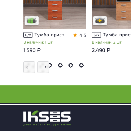
эксплуатации, не влияющие
уточнить дополнит
на удобство его
информацию у сотр
использования
магазина
Низкая степень износа
В обработке
Тумба приставная Berlin ДСП Орех Россия
4.5
Б/У
Б/У
В наличии: 1 шт
В наличии: 2 шт
1.590
2.490
Р
Р