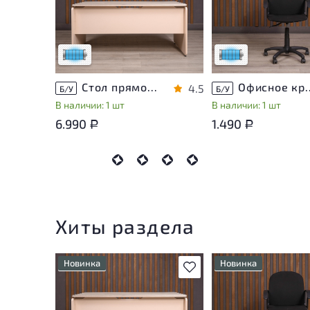
приближено к новому, могут
приближено к новому
присутствовать
присутствовать
незначительные следы
незначительные след
эксплуатации
эксплуатации
Низкая степень износа
Низкая степень изн
Стол прямоугольный Accord ДСП Дуб Россия
Офисное кресло Т
4.5
Б/У
Б/У
В наличии: 1 шт
В наличии: 1 шт
6.990
1.490
Р
Р
Хиты раздела
Новинка
Новинка
В избранное
Состояние товара
Состояние товара
приближено к новому, могут
приближено к новому
присутствовать
присутствовать