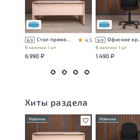
приближено к новому, могут
приближено к новому
присутствовать
присутствовать
незначительные следы
незначительные след
эксплуатации
эксплуатации
Низкая степень износа
Низкая степень изн
Стол прямоугольный Accord ДСП Дуб Россия
Офисное кресло Т
4.5
Б/У
Б/У
В наличии: 1 шт
В наличии: 1 шт
6.990
1.490
Р
Р
Хиты раздела
Новинка
Новинка
В избранное
Состояние товара
Состояние товара
приближено к новому, могут
приближено к новому
присутствовать
присутствовать