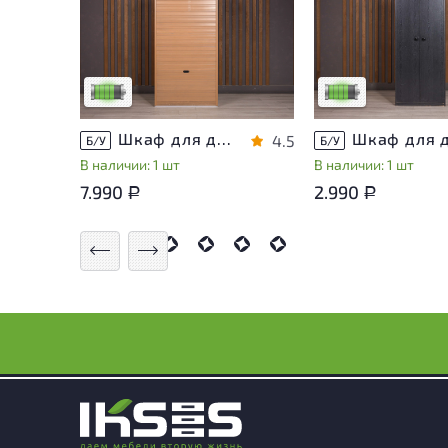
У товара присутствуют
У товара присутств
незначительные следы
незначительные сле
эксплуатации, не влияющие
эксплуатации, не в
на удобство его
на удобство его
использования
использования
Низкая степень износа
Низкая степень из
Шкаф для документов ДСП Клен Россия
4.5
Б/У
Б/У
В наличии: 1 шт
В наличии: 1 шт
7.990
2.990
Р
Р