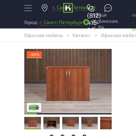
г. Санкт-Петербург
+7
улица
(812)
п
Кубинская,
416-
-
Город:
г. Санкт-Петербург
д. 84
96-
п
Офисная мебель
>
Каталог
>
Офисная мебел
99
-44%
У товара присутствуют незначительные
следы эксплуатации, не влияющие на
удобство его использования
Низкая степень износа