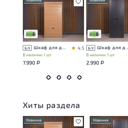
В избранное
У товара присутствуют
У товара присутствую
незначительные следы
незначительные след
эксплуатации, не влияющие
эксплуатации, не вли
на удобство его
на удобство его
использования
использования
Низкая степень износа
Низкая степень изно
Шкаф для документов ДСП Клен Россия
Шкаф для документов ДСП
4.5
Б/У
Б/У
В наличии: 1 шт
В наличии: 1 шт
7.990
2.990
Р
Р
Хиты раздела
Новинка
Новинка
В избранное