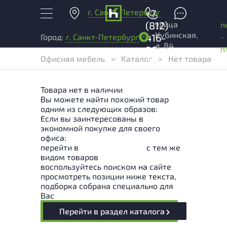
г. Санкт-Петербург
+7
улица
(812)
п
Кубинская,
416-
-
Город:
г. Санкт-Петербург
д. 84
96-
п
Офисная мебель
>
Каталог
>
Нет товара
99
Товара нет в наличии
Вы можете найти похожий товар
одним из следующих образов:
Если вы заинтересованы в
экономной покупке для своего
офиса:
перейти в
Раздел каталога
с тем же
видом товаров
воспользуйтесь поиском на сайте
просмотреть позиции ниже текста,
подборка собрана специально для
Вас
Перейти в раздел каталога