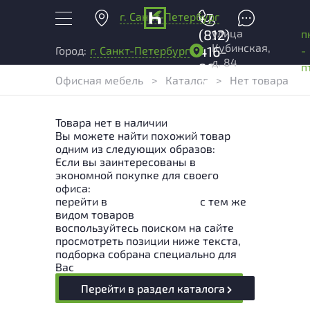
г. Санкт-Петербург
+7
улица
(812)
п
Кубинская,
416-
-
Город:
г. Санкт-Петербург
д. 84
96-
п
Офисная мебель
>
Каталог
>
Нет товара
99
Товара нет в наличии
Вы можете найти похожий товар
одним из следующих образов:
Если вы заинтересованы в
экономной покупке для своего
офиса:
перейти в
Раздел каталога
с тем же
видом товаров
воспользуйтесь поиском на сайте
просмотреть позиции ниже текста,
подборка собрана специально для
Вас
Перейти в раздел каталога