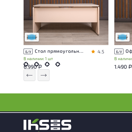
Состояние товара приближено к новому,
Состоя
могут присутствовать незначительные
могут 
следы эксплуатации
следы 
Низкая степень износа
Низкая 
Стол прямоугольный Accord ДСП Дуб Россия
4.5
Б/У
Б/У
В наличии: 1 шт
В наличии
6.990
1.490
Р