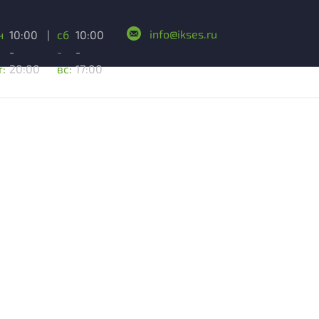
info@ikses.ru
н
10:00
|
сб
10:00
-
-
-
т:
20:00
вс:
17:00