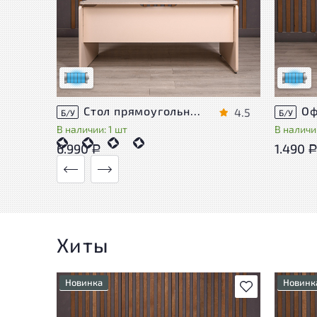
Состояние товара приближено к новому,
Состоя
могут присутствовать незначительные
могут 
следы эксплуатации
следы 
Низкая степень износа
Низкая 
Стол прямоугольный Accord ДСП Дуб Россия
4.5
Б/У
Б/У
В наличии: 1 шт
В наличии
6.990
1.490
Р
Хиты
Новинка
Новинк
В избранное