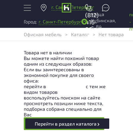
г. Санкт-Петербург
+7
улица
(812)
п
Кубинская,
416-
-
Город:
г. Санкт-Петербург
д. 84
96-
п
Офисная мебель
>
Каталог
>
Нет товара
99
Товара нет в наличии
Вы можете найти похожий товар
одним из следующих образов:
Если вы заинтересованы в
экономной покупке для своего
офиса:
перейти в
Раздел каталога
с тем же
видом товаров
воспользуйтесь поиском на сайте
просмотреть позиции ниже текста,
подборка собрана специально для
Вас
Перейти в раздел каталога