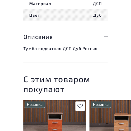
Материал
ДСП
Цвет
Дуб
Описание
Тумба подкатная ДСП Дуб Россия
С этим товаром
покупают
Новинка
Новинка
В избранное
У товара присутствуют
Степень износа наход
незначительные следы
стадии проверки. Вы
эксплуатации, не влияющие
уточнить дополнител
на удобство его
информацию у сотру
использования
магазина