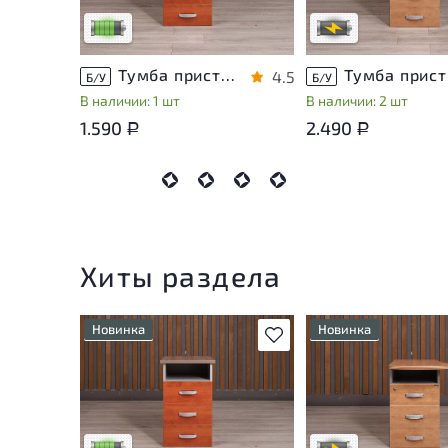
Низкая степень износа
В обработке
Тумба приставная Berlin ДСП Орех Россия
Тум
4.5
Б/У
Б/У
В наличии: 1 шт
В наличии: 2 шт
1.590
2.490
Р
Р
Хиты раздела
Новинка
Новинка
В избранное
У товара присутствуют
Степень износа наход
незначительные следы
стадии проверки. Вы
эксплуатации, не влияющие
уточнить дополнител
на удобство его
информацию у сотру
использования
магазина