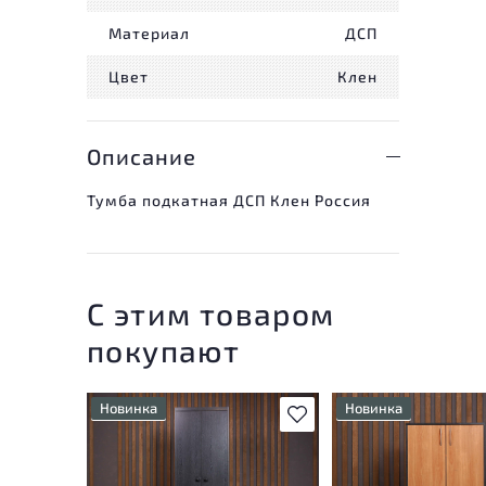
Материал
ДСП
Цвет
Клен
Описание
Тумба подкатная ДСП Клен Россия
С этим товаром
покупают
Новинка
Новинка
В избранное
У товара присутствуют
У товара присутству
незначительные следы
незначительные след
эксплуатации, не влияющие
эксплуатации, не вл
на удобство его
на удобство его