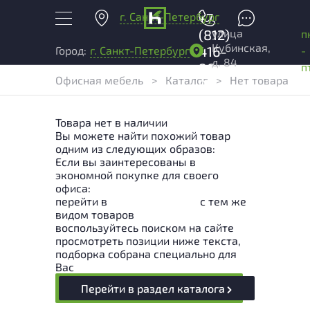
г. Санкт-Петербург
+7
улица
(812)
п
Кубинская,
416-
-
Город:
г. Санкт-Петербург
д. 84
96-
п
Офисная мебель
>
Каталог
>
Нет товара
99
Товара нет в наличии
Вы можете найти похожий товар
одним из следующих образов:
Если вы заинтересованы в
экономной покупке для своего
офиса:
перейти в
Раздел каталога
с тем же
видом товаров
воспользуйтесь поиском на сайте
просмотреть позиции ниже текста,
подборка собрана специально для
Вас
Перейти в раздел каталога