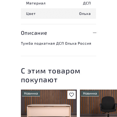
Материал
ДСП
Цвет
Ольха
Описание
Тумба подкатная ДСП Ольха Россия
С этим товаром
покупают
Новинка
Новинка
В избранное
Состояние товара
Состояние товара
приближено к новому, могут
приближено к новому
присутствовать
присутствовать
незначительные следы
незначительные след
эксплуатации
эксплуатации