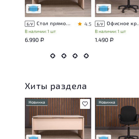
Низкая степень износа
Низкая степень изн
Стол прямоугольный Accord ДСП Дуб Россия
Офисное кресло Т
4.5
Б/У
Б/У
В наличии: 1 шт
В наличии: 1 шт
6.990
1.490
Р
Р
Хиты раздела
Новинка
Новинка
В избранное
Состояние товара
Состояние товара
приближено к новому, могут
приближено к новому
присутствовать
присутствовать
незначительные следы
незначительные след
эксплуатации
эксплуатации