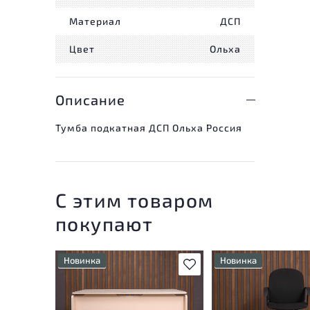
Материал
ДСП
Цвет
Ольха
Описание
Тумба подкатная ДСП Ольха Россия
С этим товаром
покупают
Новинка
Новинка
В избранное
Состояние товара
Состояние товара
приближено к новому, могут
приближено к новому
присутствовать
присутствовать
незначительные следы
незначительные след