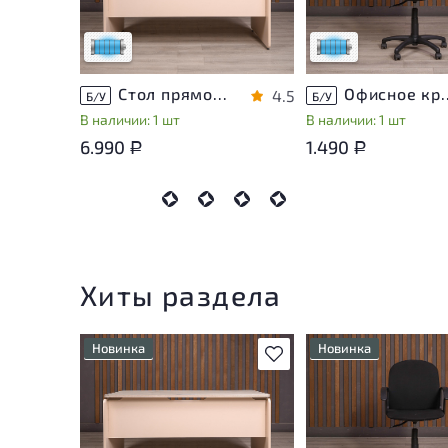
эксплуатации
эксплуатации
Низкая степень износа
Низкая степень изн
Стол прямоугольный Accord ДСП Дуб Россия
Офисное кресло Т
4.5
Б/У
Б/У
В наличии: 1 шт
В наличии: 1 шт
6.990
1.490
Р
Р
Хиты раздела
Новинка
Новинка
В избранное
Состояние товара
Состояние товара
приближено к новому, могут
приближено к новому
присутствовать
присутствовать
незначительные следы
незначительные след
эксплуатации
эксплуатации