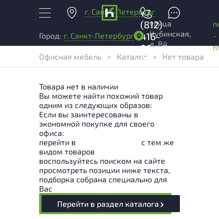
г. Санкт-Петербург
+7
улица
(812)
п
Кубинская,
416-
-
Город:
г. Санкт-Петербург
д. 84
96-
п
Офисная мебель
>
Каталог
>
Нет товара
99
Товара нет в наличии
Вы можете найти похожий товар
одним из следующих образов:
Если вы заинтересованы в
экономной покупке для своего
офиса:
перейти в
Раздел каталога
с тем же
видом товаров
воспользуйтесь поиском на сайте
просмотреть позиции ниже текста,
подборка собрана специально для
Вас
Перейти в раздел каталога