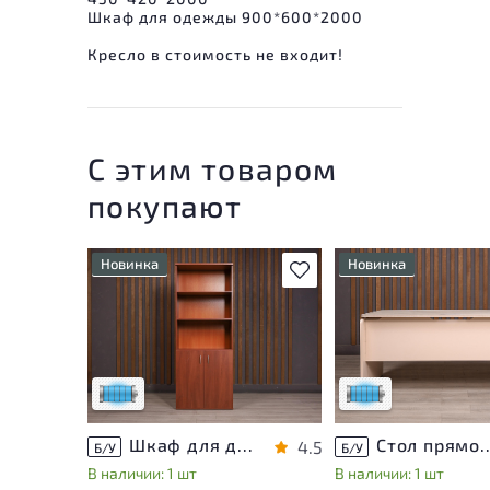
Шкаф для одежды 900*600*2000
Кресло в стоимость не входит!
С этим товаром
покупают
Новинка
Новинка
В избранное
Состояние товара
Состояние товара
приближено к новому, могут
приближено к новому
присутствовать
присутствовать
незначительные следы
незначительные след
эксплуатации
эксплуатации
Низкая степень износа
Низкая степень изн
Шкаф для документов ДСП Вишня Россия
Стол прямоугольный Accord
4.5
Б/У
Б/У
В наличии: 1 шт
В наличии: 1 шт