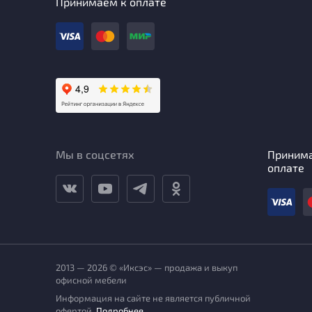
Принимаем к оплате
Мы в соцсетях
Приним
оплате
2013 — 2026 © «Иксэс» — продажа и выкуп
офисной мебели
Информация на сайте не является публичной
офертой.
Подробнее