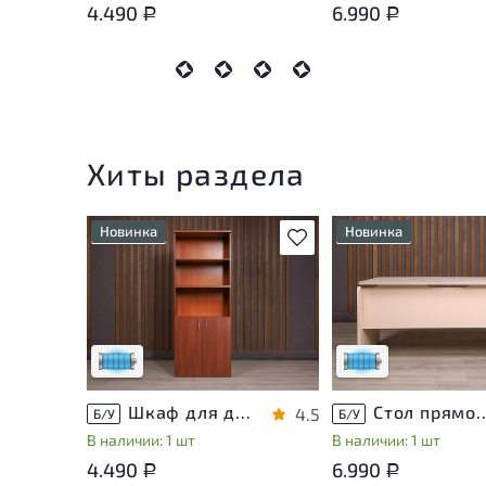
4.490
6.990
Р
Р
Хиты раздела
Новинка
Новинка
В избранное
Состояние товара
Состояние товара
приближено к новому, могут
приближено к новому
присутствовать
присутствовать
незначительные следы
незначительные след
эксплуатации
эксплуатации
Низкая степень износа
Низкая степень изн
Шкаф для документов ДСП Вишня Россия
Стол прямоугольный Accord
4.5
Б/У
Б/У
В наличии: 1 шт
В наличии: 1 шт
4.490
6.990
Р
Р