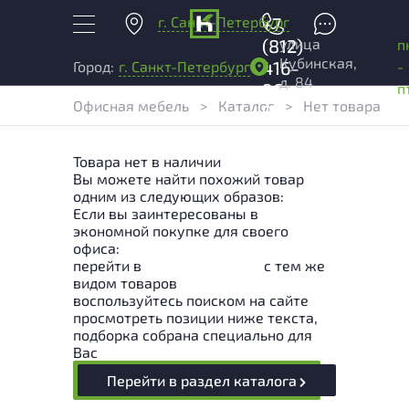
г. Санкт-Петербург
+7
улица
(812)
п
Кубинская,
416-
-
Город:
г. Санкт-Петербург
д. 84
96-
п
Офисная мебель
>
Каталог
>
Нет товара
99
Товара нет в наличии
Вы можете найти похожий товар
одним из следующих образов:
Если вы заинтересованы в
экономной покупке для своего
офиса:
перейти в
Раздел каталога
с тем же
видом товаров
воспользуйтесь поиском на сайте
просмотреть позиции ниже текста,
подборка собрана специально для
Вас
Перейти в раздел каталога