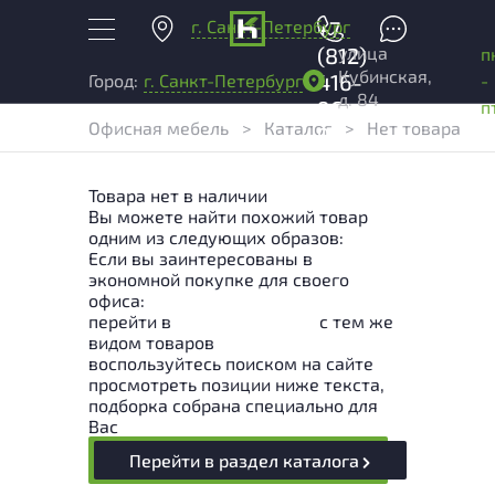
г. Санкт-Петербург
+7
улица
(812)
п
Кубинская,
416-
-
Город:
г. Санкт-Петербург
д. 84
96-
п
Офисная мебель
>
Каталог
>
Нет товара
99
Товара нет в наличии
Вы можете найти похожий товар
одним из следующих образов:
Если вы заинтересованы в
экономной покупке для своего
офиса:
перейти в
Раздел каталога
с тем же
видом товаров
воспользуйтесь поиском на сайте
просмотреть позиции ниже текста,
подборка собрана специально для
Вас
Перейти в раздел каталога