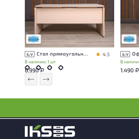
Состояние товара приближено к новому,
Состоя
могут присутствовать незначительные
могут 
следы эксплуатации
следы 
Низкая степень износа
Низкая 
Стол прямоугольный Accord ДСП Дуб Россия
4.5
Б/У
Б/У
В наличии: 1 шт
В наличии
6.990
1.490
Р