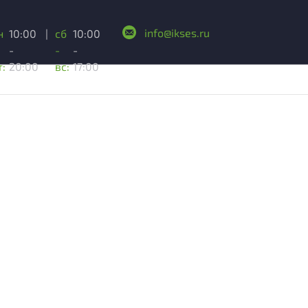
info@ikses.ru
н
10:00
|
сб
10:00
-
-
-
т:
20:00
вс:
17:00