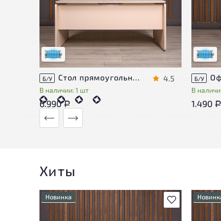
Состояние товара приближено к новому,
Состоя
могут присутствовать незначительные
могут 
следы эксплуатации
следы 
Низкая степень износа
Низкая 
Стол прямоугольный Accord ДСП Дуб Россия
4.5
Б/У
Б/У
В наличии: 1 шт
В наличии
6.990
1.490
Р
Хиты
Новинка
Новинк
В избранное