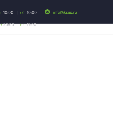
info@ikses.ru
н
10:00
|
сб
10:00
-
-
-
т:
20:00
вс:
17:00