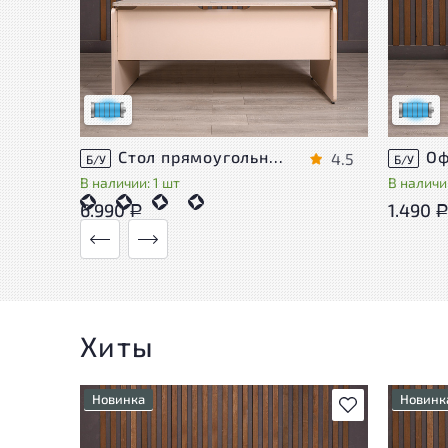
Состояние товара приближено к новому,
Состоя
могут присутствовать незначительные
могут 
следы эксплуатации
следы 
Низкая степень износа
Низкая 
Стол прямоугольный Accord ДСП Дуб Россия
4.5
Б/У
Б/У
В наличии: 1 шт
В наличии
6.990
1.490
Р
Хиты
Новинка
Новинк
В избранное