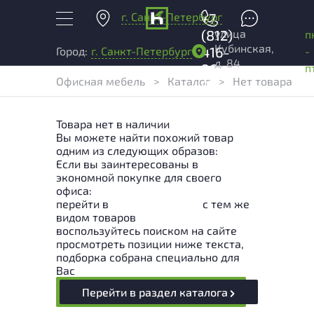
г. Санкт-Петербург
+7
улица
(812)
п
Кубинская,
416-
-
Город:
г. Санкт-Петербург
д. 84
96-
п
Офисная мебель
>
Каталог
>
Нет товара
99
Товара нет в наличии
Вы можете найти похожий товар
одним из следующих образов:
Если вы заинтересованы в
экономной покупке для своего
офиса:
перейти в
Раздел каталога
с тем же
видом товаров
воспользуйтесь поиском на сайте
просмотреть позиции ниже текста,
подборка собрана специально для
Вас
Перейти в раздел каталога