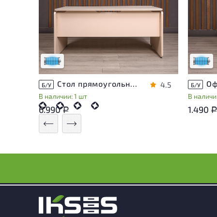
Состояние товара приближено к новому,
Состоя
могут присутствовать незначительные
могут 
следы эксплуатации
следы 
Низкая степень износа
Низкая 
Стол прямоугольный Accord ДСП Дуб Россия
4.5
Б/У
Б/У
В наличии: 1 шт
В наличии
6.990
1.490
Р