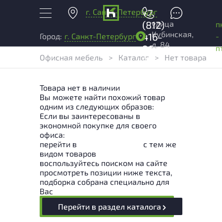
г. Санкт-Петербург
+7
улица
(812)
п
Кубинская,
416-
-
Город:
г. Санкт-Петербург
д. 84
96-
п
Офисная мебель
>
Каталог
>
Нет товара
99
Товара нет в наличии
Вы можете найти похожий товар
одним из следующих образов:
Если вы заинтересованы в
экономной покупке для своего
офиса:
перейти в
Раздел каталога
с тем же
видом товаров
воспользуйтесь поиском на сайте
просмотреть позиции ниже текста,
подборка собрана специально для
Вас
Перейти в раздел каталога