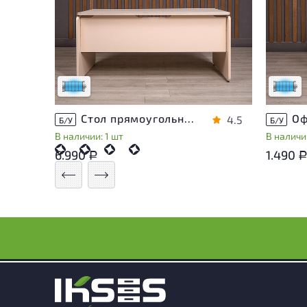
Состояние товара приближено к новому,
Состоя
могут присутствовать незначительные
могут 
следы эксплуатации
следы 
Низкая степень износа
Низкая 
Стол прямоугольный Accord ДСП Дуб Россия
4.5
Б/У
Б/У
В наличии: 1 шт
В наличии
6.990
1.490
Р