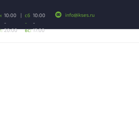
info@ikses.ru
н
10:00
|
сб
10:00
-
-
-
т:
20:00
вс:
17:00