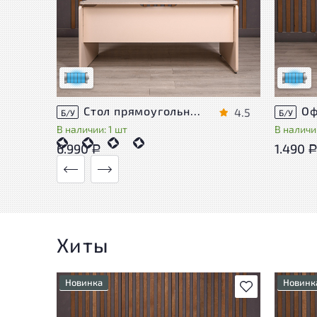
Состояние товара приближено к новому,
Состоя
могут присутствовать незначительные
могут 
следы эксплуатации
следы 
Низкая степень износа
Низкая 
Стол прямоугольный Accord ДСП Дуб Россия
4.5
Б/У
Б/У
В наличии: 1 шт
В наличии
6.990
1.490
Р
Хиты
Новинка
Новинк
В избранное