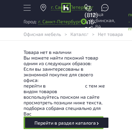
г. Санкт-Петербург
+7
улица
(812)
п
Кубинская,
416-
-
Город:
г. Санкт-Петербург
д. 84
96-
п
Офисная мебель
>
Каталог
>
Нет товара
99
Товара нет в наличии
Вы можете найти похожий товар
одним из следующих образов:
Если вы заинтересованы в
экономной покупке для своего
офиса:
перейти в
Раздел каталога
с тем же
видом товаров
воспользуйтесь поиском на сайте
просмотреть позиции ниже текста,
подборка собрана специально для
Вас
Перейти в раздел каталога