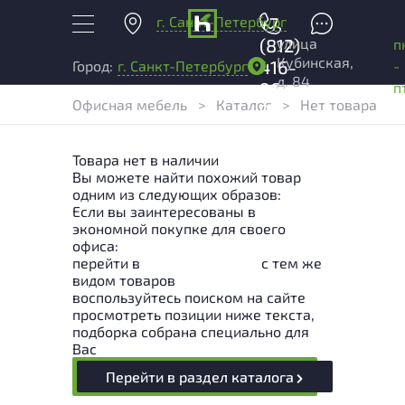
г. Санкт-Петербург
+7
улица
(812)
п
Кубинская,
416-
-
Город:
г. Санкт-Петербург
д. 84
96-
п
Офисная мебель
>
Каталог
>
Нет товара
99
Товара нет в наличии
Вы можете найти похожий товар
одним из следующих образов:
Если вы заинтересованы в
экономной покупке для своего
офиса:
перейти в
Раздел каталога
с тем же
видом товаров
воспользуйтесь поиском на сайте
просмотреть позиции ниже текста,
подборка собрана специально для
Вас
Перейти в раздел каталога