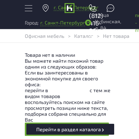
г. Санкт-Петербург
+7
улица
(812)
п
Кубинская,
416-
-
Город:
г. Санкт-Петербург
д. 84
96-
п
Офисная мебель
>
Каталог
>
Нет товара
99
Товара нет в наличии
Вы можете найти похожий товар
одним из следующих образов:
Если вы заинтересованы в
экономной покупке для своего
офиса:
перейти в
Раздел каталога
с тем же
видом товаров
воспользуйтесь поиском на сайте
просмотреть позиции ниже текста,
подборка собрана специально для
Вас
Перейти в раздел каталога