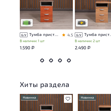
У товара присутствуют
Степень износа наход
незначительные следы
стадии проверки. Вы 
эксплуатации, не влияющие
уточнить дополнител
на удобство его
информацию у сотруд
использования
магазина
Низкая степень износа
В обработке
Тумба приставная Berlin ДСП Орех Россия
Тумба приставн
4.5
Б/У
Б/У
В наличии: 1 шт
В наличии: 2 шт
1.590
2.490
Р
Р
Хиты раздела
Новинка
Новинка
В избранное
У товара присутствуют
Степень износа нах
незначительные следы
стадии проверки. В