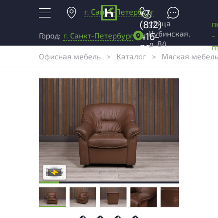
г. Санкт-Петербург
+7
улица
(812)
п
Кубинская,
416-
-
Город:
г. Санкт-Петербург
д. 84
96-
п
Офисная мебель
>
Каталог
>
Мягкая мебель
99
Степень износа находится на стадии
проверки. Вы можете уточнить
дополнительную информацию у
сотрудников магазина
В обработке