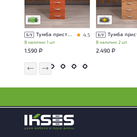
эксплуатации, не влияющие
уточнить дополнит
на удобство его
информацию у сотр
использования
магазина
Низкая степень износа
В обработке
Тумба приставная Berlin ДСП Орех Россия
4.5
Б/У
Б/У
В наличии: 1 шт
В наличии: 2 шт
1.590
2.490
Р
Р