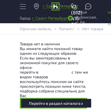
г. Санкт-Петербург
+7
улица
(812)
п
Кубинская,
416-
-
Город:
г. Санкт-Петербург
д. 84
96-
п
Офисная мебель
>
Каталог
>
Нет товара
99
Товара нет в наличии
Вы можете найти похожий товар
одним из следующих образов:
Если вы заинтересованы в
экономной покупке для своего
офиса:
перейти в
Раздел каталога
с тем же
видом товаров
воспользуйтесь поиском на сайте
просмотреть позиции ниже текста,
подборка собрана специально для
Вас
Перейти в раздел каталога